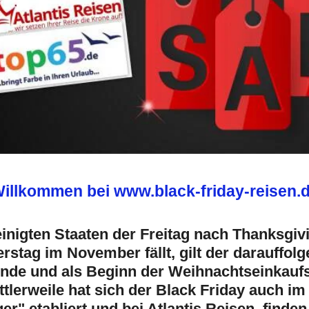
illkommen bei www.black-friday-reisen.
einigten Staaten der Freitag nach Thanksgi
rstag im November fällt, gilt der darauffolge
ende und als Beginn der Weihnachtseinkau
tlerweile hat sich der Black Friday auch i
er" etabliert und bei Atlantis Reisen finden