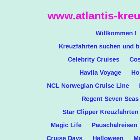
Zum
www.atlantis-kreu
Hauptinhalt
springen
Willkommen !
Kreuzfahrten suchen und 
Celebrity Cruises
Cos
Havila Voyage
Ho
NCL Norwegian Cruise Line
Regent Seven Seas
Star Clipper Kreuzfahrten
Magic Life
Pauschalreisen
Cruise Days
Halloween
Ma