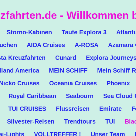
zfahrten.de - Willkommen b
Storno-Kabinen
Taufe Explora 3
Atlant
buchen
AIDA Cruises
A-ROSA
Azamara 
ta Kreuzfahrten
Cunard
Explora Journey
lland America
MEIN SCHIFF
Mein Schiff R
Nicko Cruises
Oceania Cruises
Phoenix
Royal Caribbean
Seabourn
Sea Cloud 
TUI CRUISES
Flussreisen
Emirate
F
Silvester-Reisen
Trendtours
TUI
Bla
i-Lights
VOLLTREFFER !
Unser Team