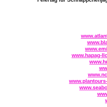
www.atlant
www.bla
www.emir
www.hapag-llo
www.hu
ww
www.ncl
www.plantours-
www.seabou
www