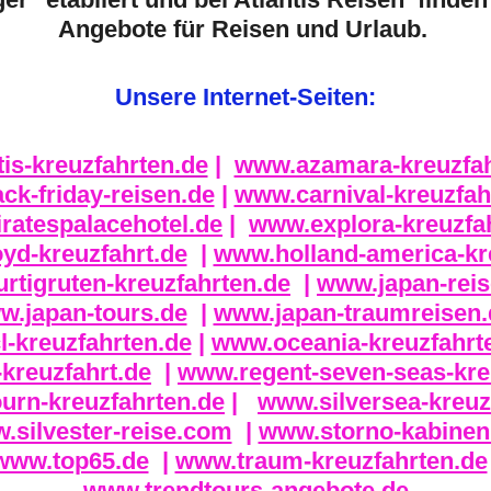
Angebote für Reisen und Urlaub.
Unsere Internet-Seiten:
is-kreuzfahrten.de
|
www.azamara-kreuzfa
ck-friday-reisen.de
|
www.carnival-kreuzfah
atespalacehotel.de
|
www.explora-kreuzfa
yd-kreuzfahrt.de
|
www.holland-america-kr
rtigruten-kreuzfahrten.de
|
www.japan-rei
w.japan-tours.de
|
www.japan-traumreisen.
-kreuzfahrten.de
|
www.oceania-kreuzfahrt
kreuzfahrt.de
|
www.regent-seven-seas-kre
rn-kreuzfahrten.de
|
www.silversea-kreuz
.silvester-reise.com
|
www.storno-kabinen
www.top65.de
|
www.traum-kreuzfahrten.de
www.trendtours-angebote.de