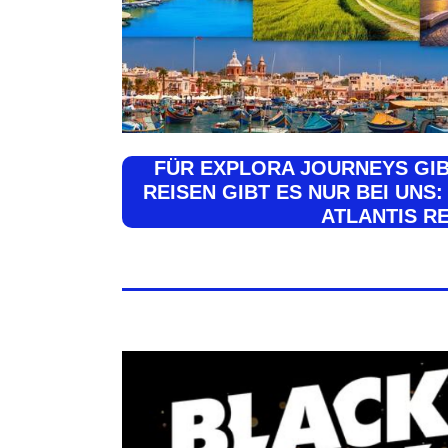
FÜR EXPLORA JOURNEYS GIB
REISEN GIBT ES NUR BEI UNS:
ATLANTIS R