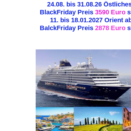
24.08. bis 31.08.26 Östliche
BlackFriday Preis
3590 Euro
s
11. bis 18.01.2027 Orient a
BalckFriday Preis
2878 Euro
s