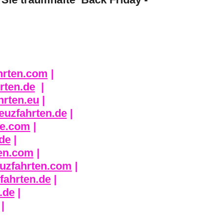
hrten.com
|
rten.de
|
hrten.eu
|
euzfahrten.de
|
se.com
|
de
|
en.com
|
uzfahrten.com
|
fahrten.de
|
.de
|
|