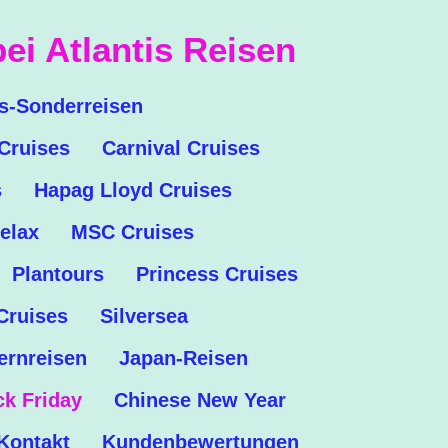
ei Atlantis Reisen
is-Sonderreisen
Cruises
Carnival Cruises
s
Hapag Lloyd Cruises
elax
MSC Cruises
Plantours
Princess Cruises
Cruises
Silversea
ernreisen
Japan-Reisen
ck Friday
Chinese New Year
Kontakt
Kundenbewertungen