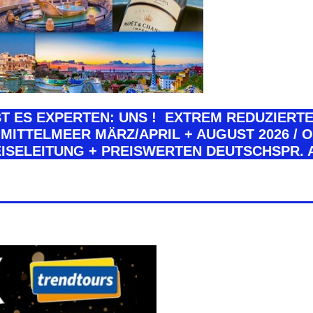
T ES EXPERTEN: UNS ! EXTREM REDUZIERTE 
 MITTELMEER MÄRZ/APRIL + AUGUST 2026 / O
EISELEITUNG + PREISWERTEN DEUTSCHSPR. 