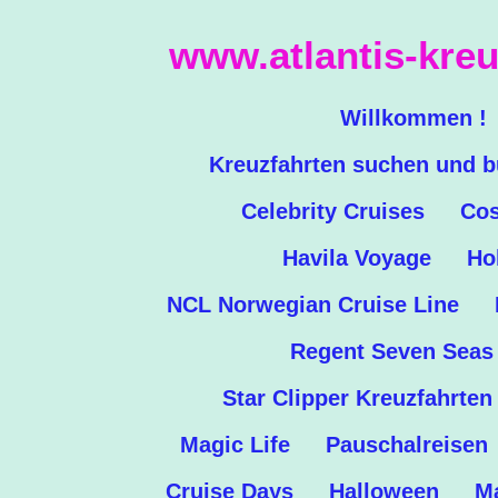
Zum
www.atlantis-kreu
Hauptinhalt
springen
Willkommen !
Kreuzfahrten suchen und 
Celebrity Cruises
Cos
Havila Voyage
Ho
NCL Norwegian Cruise Line
Regent Seven Seas
Star Clipper Kreuzfahrten
Magic Life
Pauschalreisen
Cruise Days
Halloween
Ma