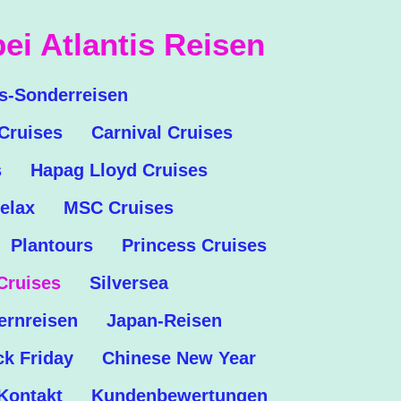
ei Atlantis Reisen
is-Sonderreisen
Cruises
Carnival Cruises
s
Hapag Lloyd Cruises
elax
MSC Cruises
Plantours
Princess Cruises
Cruises
Silversea
ernreisen
Japan-Reisen
ck Friday
Chinese New Year
Kontakt
Kundenbewertungen