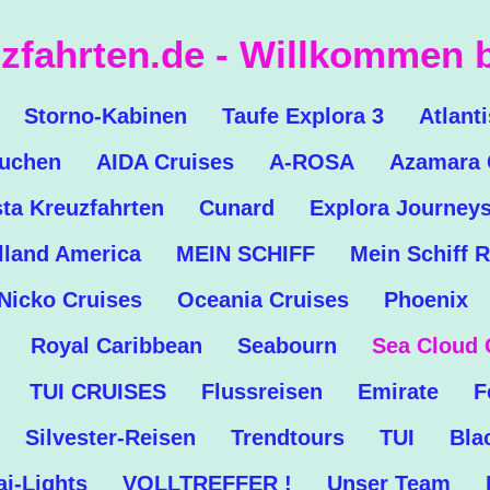
zfahrten.de - Willkommen b
Storno-Kabinen
Taufe Explora 3
Atlant
buchen
AIDA Cruises
A-ROSA
Azamara 
ta Kreuzfahrten
Cunard
Explora Journey
lland America
MEIN SCHIFF
Mein Schiff R
Nicko Cruises
Oceania Cruises
Phoenix
Royal Caribbean
Seabourn
Sea Cloud 
TUI CRUISES
Flussreisen
Emirate
F
Silvester-Reisen
Trendtours
TUI
Bla
i-Lights
VOLLTREFFER !
Unser Team