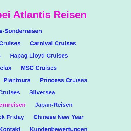
ei Atlantis Reisen
is-Sonderreisen
Cruises
Carnival Cruises
s
Hapag Lloyd Cruises
elax
MSC Cruises
Plantours
Princess Cruises
Cruises
Silversea
ernreisen
Japan-Reisen
ck Friday
Chinese New Year
Kontakt
Kundenbewertungen