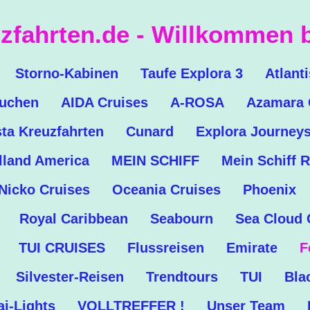
zfahrten.de - Willkommen b
Storno-Kabinen
Taufe Explora 3
Atlant
buchen
AIDA Cruises
A-ROSA
Azamara 
ta Kreuzfahrten
Cunard
Explora Journey
lland America
MEIN SCHIFF
Mein Schiff R
Nicko Cruises
Oceania Cruises
Phoenix
Royal Caribbean
Seabourn
Sea Cloud 
TUI CRUISES
Flussreisen
Emirate
F
Silvester-Reisen
Trendtours
TUI
Bla
i-Lights
VOLLTREFFER !
Unser Team