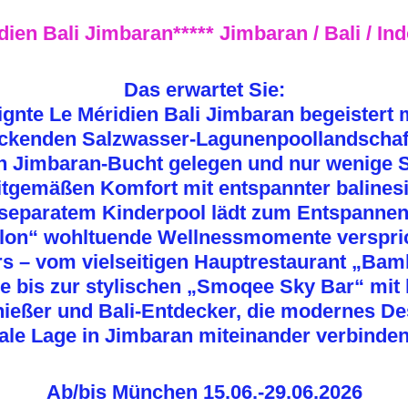
dien Bali Jimbaran*****
Jimbaran / Bali / In
Das erwartet Sie:
ignte Le Méridien Bali Jimbaran begeistert
ckenden Salzwasser-Lagunenpoollandschaft 
n Jimbaran-Bucht gelegen und nur wenige Sc
itgemäßen Komfort mit entspannter balines
 separatem Kinderpool lädt zum Entspannen
alon“ wohltuende Wellnessmomente versprich
s – vom vielseitigen Hauptrestaurant „Bamb
he bis zur stylischen „Smoqee Sky Bar“ mit 
enießer und Bali-Entdecker, die modernes 
rale Lage in Jimbaran miteinander verbinde
Ab/bis München
15.06.-29.06.2026