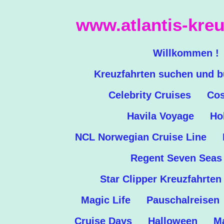
Zum
www.atlantis-kreu
Hauptinhalt
springen
Willkommen !
Kreuzfahrten suchen und 
Celebrity Cruises
Cos
Havila Voyage
Ho
NCL Norwegian Cruise Line
Regent Seven Seas
Star Clipper Kreuzfahrten
Magic Life
Pauschalreisen
Cruise Days
Halloween
Ma